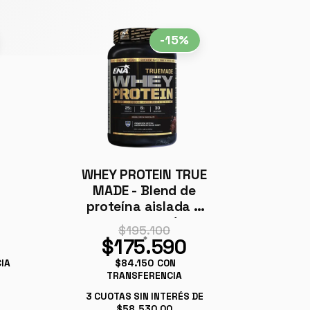
-15%
WHEY PROTEIN TRUE
-
MADE - Blend de
proteína aislada +
concentrada
$195.100
$175.590
IA
$84.150
CON
TRANSFERENCIA
E
3
CUOTAS SIN INTERÉS DE
$58.530,00