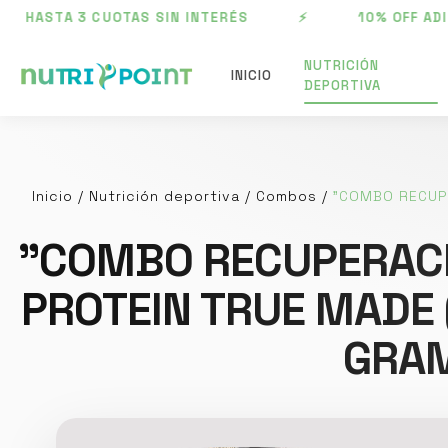
ASTA 3 CUOTAS SIN INTERÉS ⚡ 10% OFF ADICION
NUTRICIÓN
INICIO
DEPORTIVA
Inicio
/
Nutrición deportiva
/
Combos
/
"COMBO RECUPE
"COMBO RECUPERACIÓ
PROTEIN TRUE MADE (
GRAM