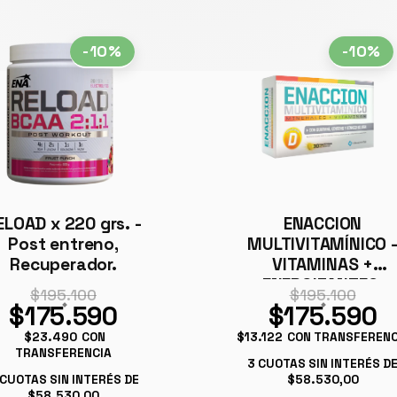
-10%
-10%
ELOAD x 220 grs. -
ENACCION
Post entreno,
MULTIVITAMÍNICO 
Recuperador.
VITAMINAS +
ENERGIZANTES.
$195.100
$195.100
$175.590
$175.590
$23.490
CON
$13.122
CON TRANSFERENC
TRANSFERENCIA
3
CUOTAS SIN INTERÉS D
CUOTAS SIN INTERÉS DE
$58.530,00
$58.530,00