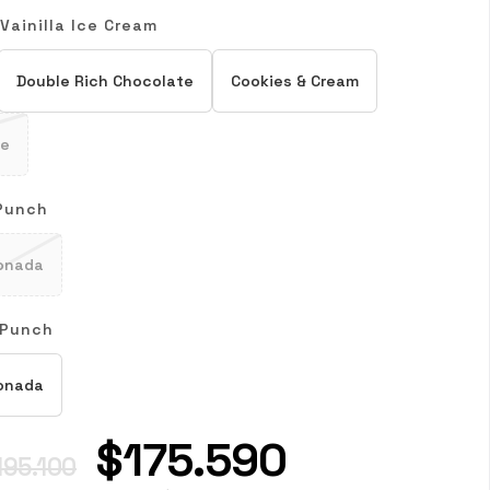
:
Vainilla Ice Cream
Double Rich Chocolate
Cookies & Cream
ke
 Punch
onada
 Punch
onada
$175.590
195.100