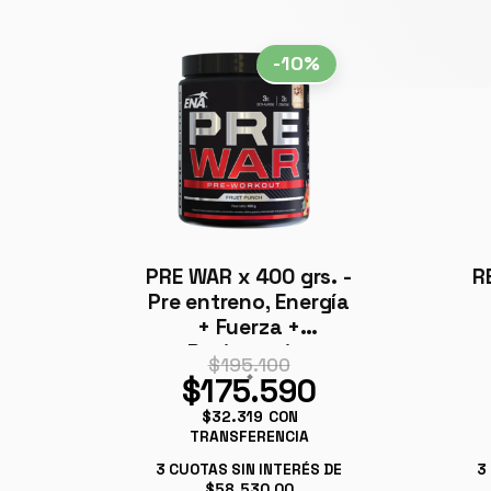
-10%
PRE WAR x 400 grs. -
R
Pre entreno, Energía
+ Fuerza +
Resistencia.
$195.100
$175.590
$32.319
CON
TRANSFERENCIA
3
CUOTAS SIN INTERÉS DE
3
$58.530,00