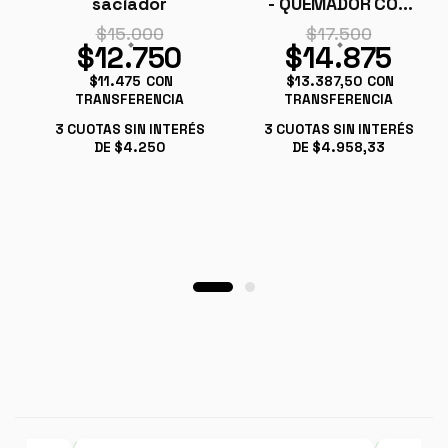
saciador
- QUEMADOR CON
CAFEINA
$15.000
$17.500
$12.750
$14.875
$11.475
CON
$13.387,50
CON
TRANSFERENCIA
TRANSFERENCIA
3
CUOTAS SIN INTERÉS
3
CUOTAS SIN INTERÉS
DE
$4.250
DE
$4.958,33