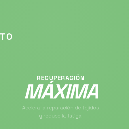
NTO
RECUPERACIÓN
MÁXIMA
Acelera la reparación de tejidos
y reduce la fatiga.