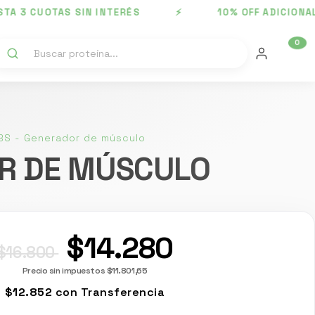
 CUOTAS SIN INTERÉS ⚡ 10% OFF ADICIONAL POR
0
S - Generador de músculo
OR DE MÚSCULO
$14.280
$16.800
Precio sin impuestos
$11.801,65
$12.852
con
Transferencia