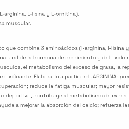
rginina, L-lisina y L-ornitina).
sa muscular.
ue combina 3 aminoácidos (l-arginina, l-Iisina y 
atural de la hormona de crecimiento y del óxido ní
úsculos, el metabolismo del exceso de grasa, la re
xificante. Elaborado a partir de:L-ARGININA: precu
cuperación; reduce la fatiga muscular; mayor resis
o deportivo; contribuye al metabolismo de exceso 
ayuda a mejorar la absorción del calcio; refuerza l