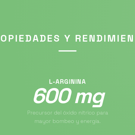
OPIEDADES Y RENDIMIE
L-ARGININA
600 mg
Precursor del óxido nítrico para
mayor bombeo y energía.